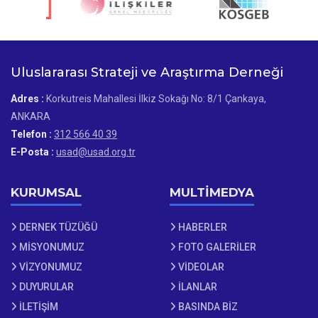
Uluslararası Strateji ve Araştırma Derneği
Adres :
Korkutreis Mahallesi İlkiz Sokağı No: 8/1 Çankaya,
ANKARA
Telefon :
312 566 40 39
E-Posta :
usad@usad.org.tr
KURUMSAL
MULTİMEDYA
DERNEK TÜZÜĞÜ
HABERLER
MİSYONUMUZ
FOTO GALERİLER
VİZYONUMUZ
VİDEOLAR
DUYURULAR
İLANLAR
İLETİŞİM
BASINDA BİZ