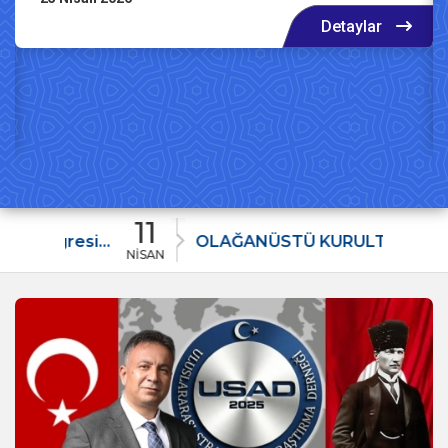
Detaylar
11
17
USAD1. Olağanüstü Kongresi: Yönetim Yenilendi, Başkanlıkta Erseven ile Devam
OLAĞANÜSTÜ KURULTAY DUYURUSU
NİSAN
OCAK