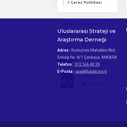
Çerez Politikası
SON DUYURULAR
Uluslararası Strateji ve
OLAĞANÜSTÜ KURULTAY DUYURUSU
Araştırma Derneği
11 Nisan 2026
Adres :
Korkutreis Mahallesi İlkiz
USAD'IN ANITKABİR ZİYARETİ GERÇEKLEŞTİ
Sokağı No: 8/1 Çankaya, ANKARA
28 Aralık 2025
Telefon :
312 566 40 39
E-Posta :
usad@usad.org.tr
USAD SANAT FAALİYETLERİNE BAŞLIYOR
18 Eylül 2025