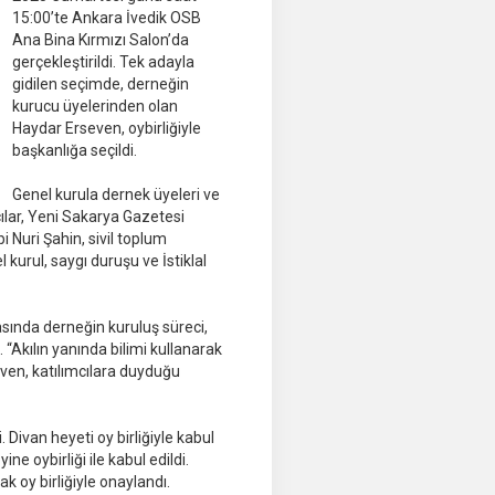
15:00’te Ankara İvedik OSB
Ana Bina Kırmızı Salon’da
gerçekleştirildi. Tek adayla
gidilen seçimde, derneğin
kurucu üyelerinden olan
Haydar Erseven, oybirliğiyle
başkanlığa seçildi.
Genel kurula dernek üyeleri ve
çılar, Yeni Sakarya Gazetesi
Nuri Şahin, sivil toplum
 kurul, saygı duruşu ve İstiklal
ında derneğin kuruluş süreci,
 “Akılın yanında bilimi kullanarak
even, katılımcılara duyduğu
Divan heyeti oy birliğiyle kabul
e oybirliği ile kabul edildi.
k oy birliğiyle onaylandı.