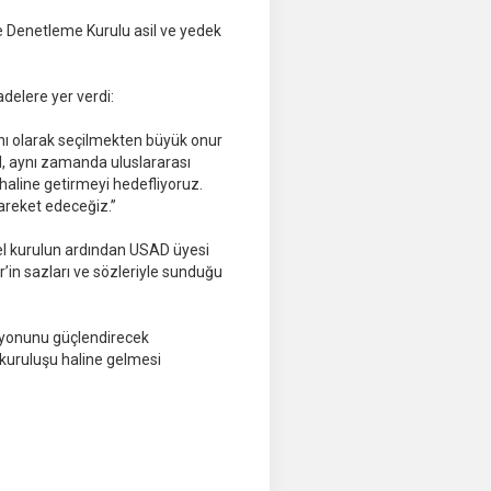
e Denetleme Kurulu asil ve yedek
delere yer verdi:
nı olarak seçilmekten büyük onur
, aynı zamanda uluslararası
 haline getirmeyi hedefliyoruz.
hareket edeceğiz.”
el kurulun ardından USAD üyesi
n sazları ve sözleriyle sunduğu
izyonunu güçlendirecek
 kuruluşu haline gelmesi