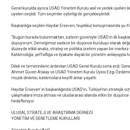
Genel kurulda ayrıca USAD Yönetim Kurulu asil ve yedek üyeleri il
üyeleri seçildi. Tüm seçimler oybirliği ile gerçekleştirildi.
Başkanlığa seçilen Haydar Erseven, teşekkür konuşmasında şu ifa
“Bugün burada bulunmaktan, sizlerin güveniyle USAD’ın ilk başka
duyuyorum. Derneğimizi sadece bir düşünce kuruluşu olarak değil
düzeyde etkili analiz, strateji ve politika üretimi yapan bir merkez
Katılımcılığa, şeffaflığa ve liyakate dayalı bir yönetim anlayışıyla 
Dilek ve temennilerin ardından USAD Genel Kurulu sona erdi. Gen
Ahmet Güven Atalay ve USAD Yönetim Kurulu Üyesi Ezgi Özdemir’i
müzik dinletisi, katılımcılara keyifli anlar yaşattı.
Haydar Erseven’ in başkanlığında USAD’ın, Türkiye’nin stratejik v
çalışmalara imza atması ve uluslararası alanda etkin bir düşünce
hedefleniyor.
ULUSAL STRATEJİ VE ARAŞTIRMA DERNEĞİ
YÖNETİM VE DENETLEME KURULLARI