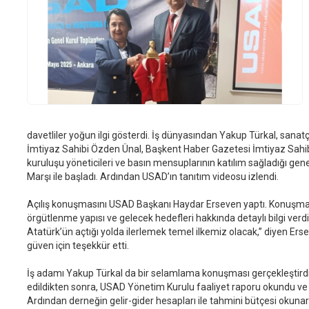
davetliler yoğun ilgi gösterdi. İş dünyasından Yakup Türkal, sanat
İmtiyaz Sahibi Özden Ünal, Başkent Haber Gazetesi İmtiyaz Sahibi 
kuruluşu yöneticileri ve basın mensuplarının katılım sağladığı genel
Marşı ile başladı. Ardından USAD’ın tanıtım videosu izlendi.
Açılış konuşmasını USAD Başkanı Haydar Erseven yaptı. Konuşmas
örgütlenme yapısı ve gelecek hedefleri hakkında detaylı bilgi verdi.
Atatürk’ün açtığı yolda ilerlemek temel ilkemiz olacak,” diyen Ers
güven için teşekkür etti.
İş adamı Yakup Türkal da bir selamlama konuşması gerçekleştirdi. 
edildikten sonra, USAD Yönetim Kurulu faaliyet raporu okundu ve yin
Ardından derneğin gelir-gider hesapları ile tahmini bütçesi okunara