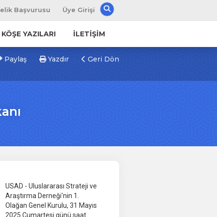
Arama Yap
elik Başvurusu
Üye Girişi
KÖŞE YAZILARI
İLETİŞİM
Paylaş
Yazdır
Geri Dön
anı
USAD - Uluslararası Strateji ve
Araştırma Derneği'nin 1.
Olağan Genel Kurulu, 31 Mayıs
2025 Cumartesi günü saat