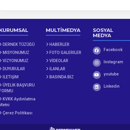
KURUMSAL
MULTİMEDYA
SOSYAL
MEDYA
DERNEK TÜZÜĞÜ
HABERLER
Facebook
Facebook
MİSYONUMUZ
FOTO GALERİLER
VİZYONUMUZ
VİDEOLAR
Instagram
Instagram
DUYURULAR
İLANLAR
youtube
youtube
İLETİŞİM
BASINDA BİZ
ÜYELİK BAŞVURU
Linkedin
Linkedin
FORMU
KVKK Aydınlatma
Metni
Çerez Politikası